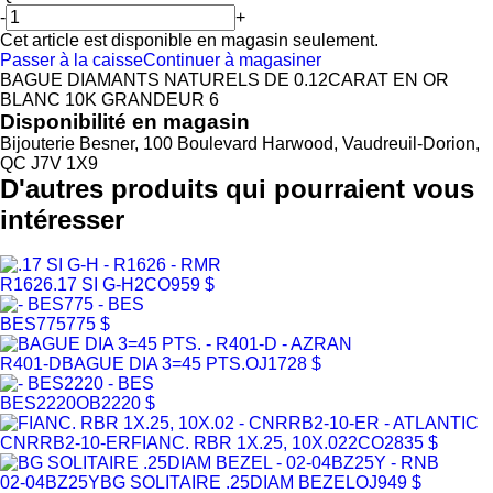
-
+
Cet article est disponible en magasin seulement.
Passer à la caisse
Continuer à magasiner
BAGUE DIAMANTS NATURELS DE 0.12CARAT EN OR
BLANC 10K GRANDEUR 6
Disponibilité en magasin
Bijouterie Besner, 100 Boulevard Harwood, Vaudreuil-Dorion,
QC J7V 1X9
D'autres produits qui pourraient vous
intéresser
R1626
.17 SI G-H
2CO
959 $
BES775
775 $
R401-D
BAGUE DIA 3=45 PTS.
OJ
1728 $
BES2220
OB
2220 $
CNRRB2-10-ER
FIANC. RBR 1X.25, 10X.02
2CO
2835 $
02-04BZ25Y
BG SOLITAIRE .25DIAM BEZEL
OJ
949 $