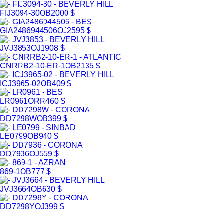
FIJ3094-30
OB
2000 $
GIA2486944506
OJ
2595 $
JVJ3853
OJ
1908 $
CNRRB2-10-ER-1
OB
2135 $
ICJ3965-02
OB
409 $
LR0961
ORR
460 $
DD7298W
OB
399 $
LE0799
OB
940 $
DD7936
OJ
559 $
869-1
OB
777 $
JVJ3664
OB
630 $
DD7298Y
OJ
399 $