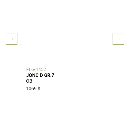
FL6-1452
MKO91
JONC D GR.7
TUNGS
OB
T&OB
1069 $
1230 $