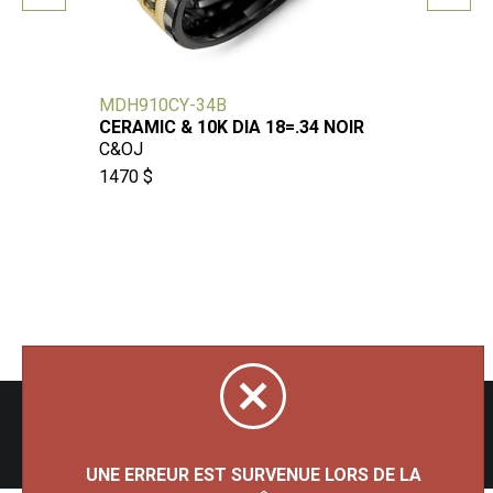
MDH910CY-34B
TG-05
CERAMIC & 10K DIA 18=.34 NOIR
199 $
C&OJ
1470 $
Tous droits réservés 2026 - Bijouterie Besner
UNE ERREUR EST SURVENUE LORS DE LA