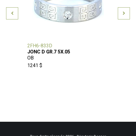
2FH6-833D
AZ708
JONC D GR.7 5X.05
2CO
OB
774 $
1241 $