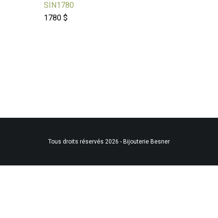
SIN1780
LR089
1780 $
998 $
Tous droits réservés 2026 - Bijouterie Besner