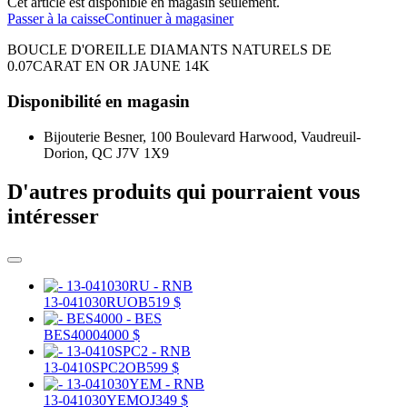
Cet article est disponible en magasin seulement.
Passer à la caisse
Continuer à magasiner
BOUCLE D'OREILLE DIAMANTS NATURELS DE
0.07CARAT EN OR JAUNE 14K
Disponibilité en magasin
Bijouterie Besner, 100 Boulevard Harwood, Vaudreuil-
Dorion, QC J7V 1X9
D'autres produits qui pourraient vous
intéresser
13-041030RU
OB
519 $
BES4000
4000 $
13-0410SPC2
OB
599 $
13-041030YEM
OJ
349 $