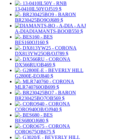
13-0410IL50Y
OJ
519 $
BR230425BO9
OJ
689 $
A-DIA
DIAMANTS-BO
OB
550 $
BES160
OJ
160 $
DX813YW25
OB/OJ
789 $
DX566RU
OB
469 $
G2800E-E
OJ
840 $
MLR740760
OB
699 $
BR230425BO7
OB
569 $
CORO940
OB/OJ
940 $
BES680
OJ
680 $
CORO675
OB
675 $