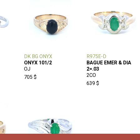
DK BG ONYX
R975E-D
ONYX 101/2
BAGUE EMER & DIA
OJ
2=.03
2CO
705 $
639 $