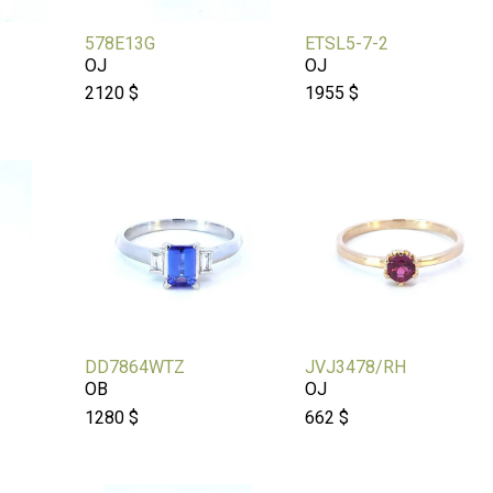
578E13G
ETSL5-7-2
OJ
OJ
2120 $
1955 $
DD7864WTZ
JVJ3478/RH
OB
OJ
1280 $
662 $