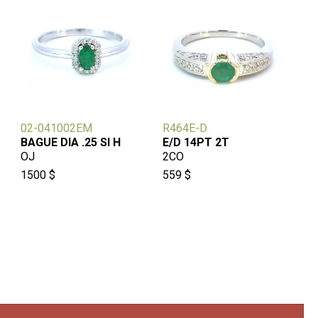
02-041002EM
R464E-D
BAGUE DIA .25 SI H
E/D 14PT 2T
OJ
2CO
1500 $
559 $