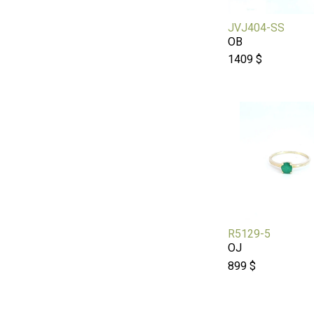
JVJ404-SS
OB
1409 $
R5129-5
OJ
899 $