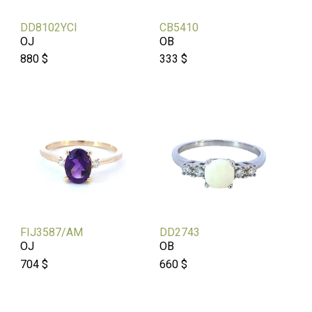
DD8102YCI
CB5410
OJ
OB
880 $
333 $
FIJ3587/AM
DD2743
OJ
OB
704 $
660 $