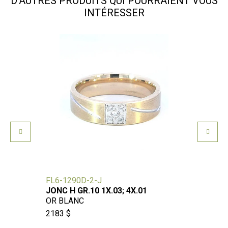
D'AUTRES PRODUITS QUI POURRAIENT VOUS
INTÉRESSER
FL6-1290D-2-J
TL6-1
JONC H GR.10 1X.03; 4X.01
JBJ 6
OR BLANC
2CO
2183 $
1186 $