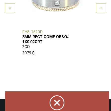
FH8-1520D
18656
8MM RECT COMF OB&OJ
JC CF
1X0.02CRT
OJ
2CO
729 $
2079 $