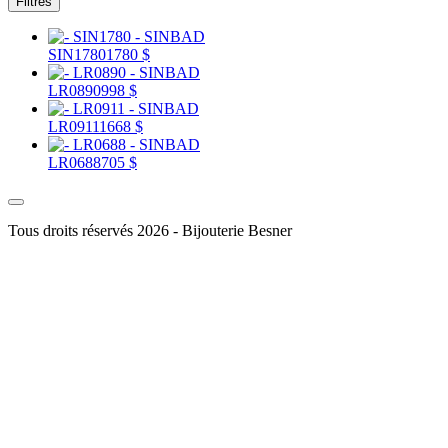
Filtres
SIN1780
1780 $
LR0890
998 $
LR0911
1668 $
LR0688
705 $
Tous droits réservés 2026 - Bijouterie Besner