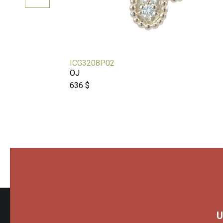
ICG3208P02
OJ
636 $
Tous droits réservés 2026 - Bijouterie Besner