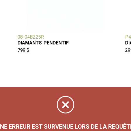
08-04BZ25R
P4
DIAMANTS-PENDENTIF
DI
799 $
29