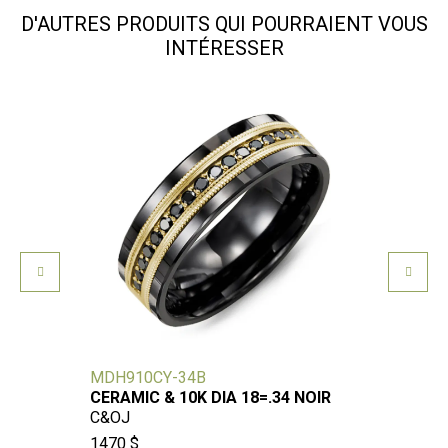
D'AUTRES PRODUITS QUI POURRAIENT VOUS
INTÉRESSER
MDH910CY-34B
DD295
CERAMIC & 10K DIA 18=.34 NOIR
JC HO
C&OJ
OB
1470 $
900 $