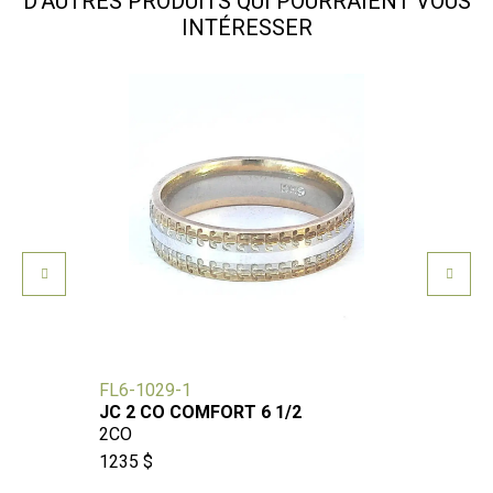
D'AUTRES PRODUITS QUI POURRAIENT VOUS
INTÉRESSER
FL6-1029-1
F10-1
JC 2 CO COMFORT 6 1/2
JONC 
2CO
3CO
1235 $
2906 $